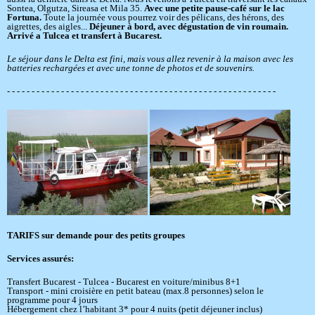
Sontea, Olgutza, Sireasa et Mila 35.
Avec une petite pause-café sur le lac
Fortuna.
Toute la journée vous pourrez voir des pélicans, des hérons, des
aigrettes, des aigles...
Déjeuner à bord, avec dégustation de vin roumain.
Arrivé a Tulcea et transfert à Bucarest.
Le séjour dans le Delta est fini, mais vous allez revenir à la maison avec les
batteries rechargées et avec une tonne de photos et de souvenirs.
- - - - - - - - - - - - - - - - - - - - - - - - - - - - - - - - - - - - - - - - - - - - - - - - - - - - - - -
TARIFS sur demande pour des petits groupes
Services assurés:
Transfert Bucarest - Tulcea - Bucarest en voiture/minibus 8+1
Transport - mini croisière en petit bateau (max.8 personnes) selon le
programme pour 4 jours
Hébergement chez l’habitant 3* pour 4 nuits (petit déjeuner inclus)