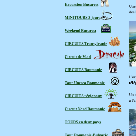
Excursion Bucarest
Une 
des 
MINITOURS 3 jours
Weekend Bucarest
CIRCUITS Transylvanie
Circuit de Vlad
CIRCUITS Roumanie
L'or
Tour Unesco Roumanie
télé
Un d
CIRCUITS régionaux
a l'
Circuit Nord Roumanie
TOURS en deux pays
Tour Roumanie-Bulgarie