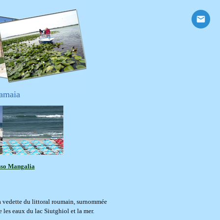
Mamaia
so Mangalia
la vedette du littoral roumain, surnommée
e les eaux du lac Siutghiol et la mer.