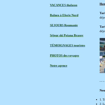
Hot
VACANCES thalasso
Tari
Balneo à Eforie Nord
déje
SEJOURS Roumanie
Tari
déje
Séjour ski Poiana Brasov
TÉMOIGNAGES touristes
PHOTOS des voyages
Notre agence
- - - 
Nous
1. T
2. L