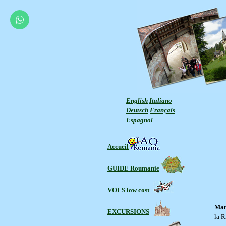
English
Italiano
Deutsch
Français
Espagnol
Accueil
GUIDE Roumanie
VOLS low cost
Ma
EXCURSIONS
la R