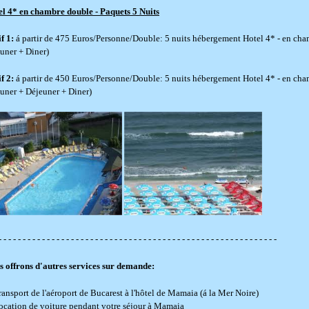
el 4* en chambre double - Paquets 5 Nuits
f 1:
á partir de 475 Euros/Personne/Double: 5 nuits hébergement Hotel 4* - en cha
uner + Diner)
f 2:
á partir de 450 Euros/Personne/Double: 5 nuits hébergement Hotel 4* - en cha
uner + Déjeuner + Diner)
- - - - - - - - - - - - - - - - - - - - - - - - - - - - - - - - - - - - - - - - - - - - - - - - - - - - - - - - - -
 offrons d'autres services sur demande:
ransport de l'aéroport de Bucarest à l'hôtel de Mamaia (á la Mer Noire)
ocation de voiture pendant votre séjour à Mamaia