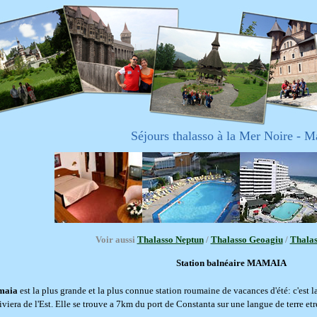
Séjours thalasso à la Mer Noire - 
Voir aussi
Thalasso Neptun
/
Thalasso Geoagiu
/
Thalas
Station balnéaire MAMAIA
maia
est la plus grande et la plus connue station roumaine de vacances d'été: c'est 
iviera de l'Est. Elle se trouve a 7km du port de Constanta sur une langue de terre etr