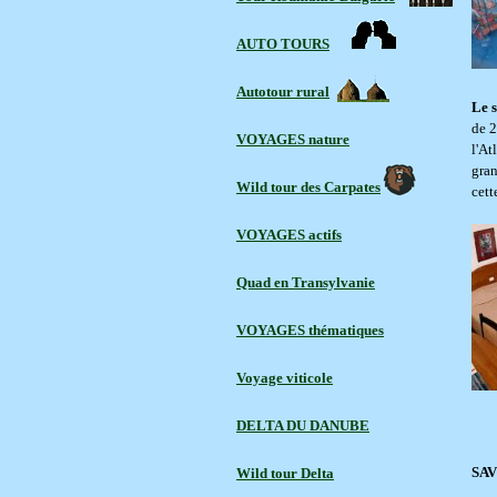
AUTO TOURS
Autotour rural
Le s
de 2
VOYAGES nature
l'At
gran
Wild tour des Carpates
cett
VOYAGES actifs
Quad en Transylvanie
VOYAGES thématiques
Voyage viticole
DELTA DU DANUBE
SAV
Wild tour Delta