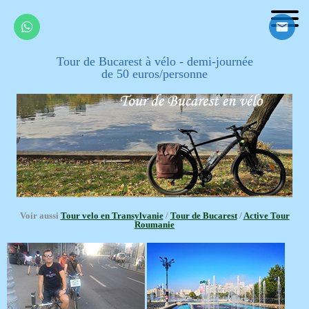
Tour de Bucarest à vélo - demi-journée
de 50 euros/personne
Voir aussi
Tour velo en Transylvanie
/
Tour de Bucarest
/
Active Tour
Roumanie